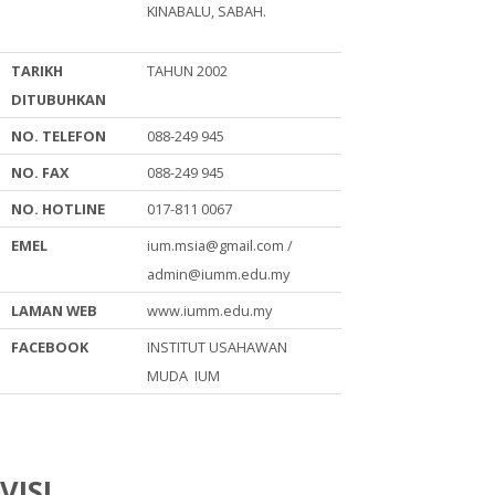
KINABALU, SABAH.
TARIKH
TAHUN 2002
DITUBUHKAN
NO. TELEFON
088-249 945
NO. FAX
088-249 945
NO. HOTLINE
017-811 0067
EMEL
ium.msia@gmail.com /
admin@iumm.edu.my
LAMAN WEB
www.iumm.edu.my
FACEBOOK
INSTITUT USAHAWAN
MUDA IUM
VISI