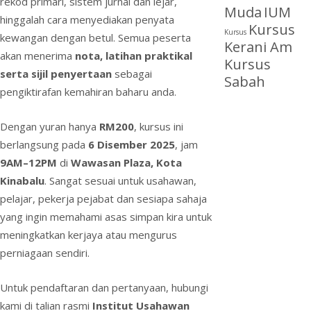
rekod primari, sistem jurnal dan lejar,
Muda
IUM
hinggalah cara menyediakan penyata
Kursus
Kursus
kewangan dengan betul. Semua peserta
Kerani Am
akan menerima
nota, latihan praktikal
Kursus
serta sijil penyertaan
sebagai
Sabah
pengiktirafan kemahiran baharu anda.
Dengan yuran hanya
RM200
, kursus ini
berlangsung pada
6 Disember 2025
, jam
9AM–12PM
di
Wawasan Plaza, Kota
Kinabalu
. Sangat sesuai untuk usahawan,
pelajar, pekerja pejabat dan sesiapa sahaja
yang ingin memahami asas simpan kira untuk
meningkatkan kerjaya atau mengurus
perniagaan sendiri.
Untuk pendaftaran dan pertanyaan, hubungi
kami di talian rasmi
Institut Usahawan