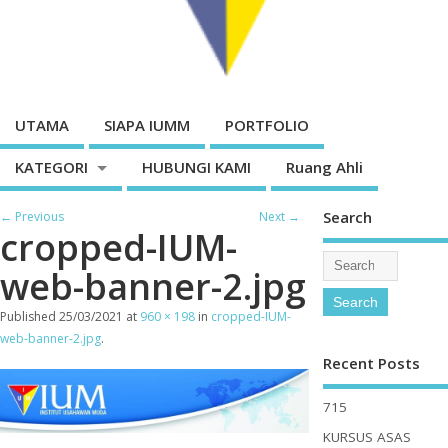
UTAMA
SIAPA IUMM
PORTFOLIO
KATEGORI
HUBUNGI KAMI
Ruang Ahli
Search
← Previous
Next →
cropped-IUM-
web-banner-2.jpg
Published
25/03/2021
at
960 × 198
in
cropped-IUM-
web-banner-2.jpg
.
Recent Posts
715
KURSUS ASAS